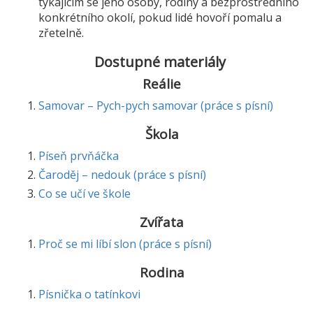
týkajícím se jeho osoby, rodiny a bezprostředního
konkrétního okolí, pokud lidé hovoří pomalu a
zřetelně.
Dostupné materiály
Reálie
Samovar – Pych-pych samovar (práce s písní)
Škola
Píseň prvňáčka
Čaroděj – nedouk (práce s písní)
Co se učí ve škole
Zvířata
Proč se mi líbí slon (práce s písní)
Rodina
Písnička o tatínkovi