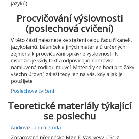
jazyků).
Procvičování výslovnosti
(poslechová cvičení)
V této části naleznete ke stažení celou řadu říkanek,
jazykolamů, básniček a jiných materiálů určených
zejména k procvičování správné výslovnosti. K
dispozici je vždy text a odpovídající nahrávka
namluvená rodilou mluvčí. Materiály se hodí pro žáky
všechn úrovní, záleží tedy jen na vás, kdy a jak je
použijete.
Poslechová cvičení
Teoretické materiály týkající
se poslechu
Audiovizuální metoda
Zpracovaná přednáška Mgr. E. Vasilyevy, CSc. z