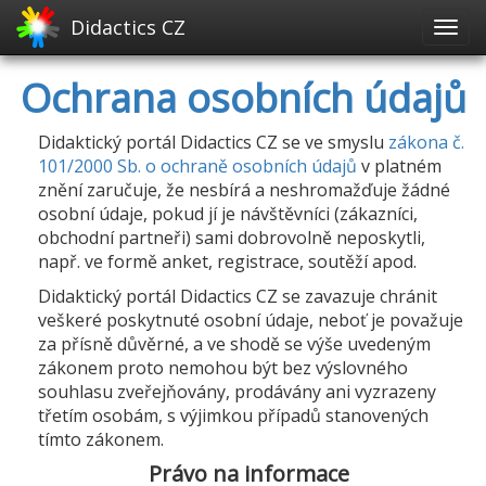
Didactics CZ
Ochrana osobních údajů
Didaktický portál Didactics CZ se ve smyslu
zákona č.
101/2000 Sb. o ochraně osobních údajů
v platném
znění zaručuje, že nesbírá a neshromažďuje žádné
osobní údaje, pokud jí je návštěvníci (zákazníci,
obchodní partneři) sami dobrovolně neposkytli,
např. ve formě anket, registrace, soutěží apod.
Didaktický portál Didactics CZ se zavazuje chránit
veškeré poskytnuté osobní údaje, neboť je považuje
za přísně důvěrné, a ve shodě se výše uvedeným
zákonem proto nemohou být bez výslovného
souhlasu zveřejňovány, prodávány ani vyzrazeny
třetím osobám, s výjimkou případů stanovených
tímto zákonem.
Právo na informace