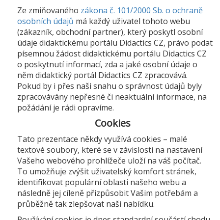
Ze zmiňovaného
zákona č. 101/2000 Sb. o ochraně
osobních údajů
má každý uživatel tohoto webu
(zákazník, obchodní partner), který poskytl osobní
údaje didaktickému portálu Didactics CZ, právo podat
písemnou žádost didaktickému portálu Didactics CZ
o poskytnutí informací, zda a jaké osobní údaje o
něm didaktický portál Didactics CZ zpracovává.
Pokud by i přes naši snahu o správnost údajů byly
zpracovávány nepřesné či neaktuální informace, na
požádání je rádi opravíme.
Cookies
Tato prezentace někdy využívá cookies – malé
textové soubory, které se v závislosti na nastavení
Vašeho webového prohlížeče uloží na váš počítač.
To umožňuje zvýšit uživatelský komfort stránek,
identifikovat populární oblasti našeho webu a
následně jej cíleně přizpůsobit Vašim potřebám a
průběžně tak zlepšovat naši nabídku.
Používání cookies je dnes standardní součástí chodu