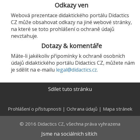
Odkazy ven
Webová prezentace didaktického portálu Didactics
CZ může obsahovat odkazy na jiné webové stránky,
na které se toto prohlášení o ochraně údajů
nevztahuje.
Dotazy & komentáře
Máte-li jakékoliv připomínky k ochraně osobních
údajů didaktického portálu Didactics CZ, můžete nám
je sdělit na e-mailu
legal@didactics.cz
.
Sdílet tuto stránku
Prohlášení o přístupnosti
|
Ochrana údajů
|
Mapa stránek
© 2016 Didactics CZ, všechna práva vyhrazena
Jsme na sociálních sítích