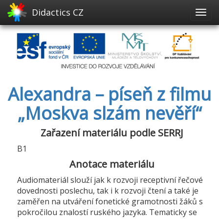
Didactics CZ
Alexandra – píseň z filmu
„Moskva slzám nevěří“
Zařazení materiálu podle SERRJ
B1
Anotace materiálu
Audiomateriál slouží jak k rozvoji receptivní řečové
dovednosti poslechu, tak i k rozvoji čtení a také je
zaměřen na utváření fonetické gramotnosti žáků s
pokročilou znalostí ruského jazyka. Tematicky se