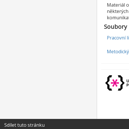
Materiál o
některých 
komunikat
Soubory
Pracovní l
Metodický 
Sdílet tuto stránku