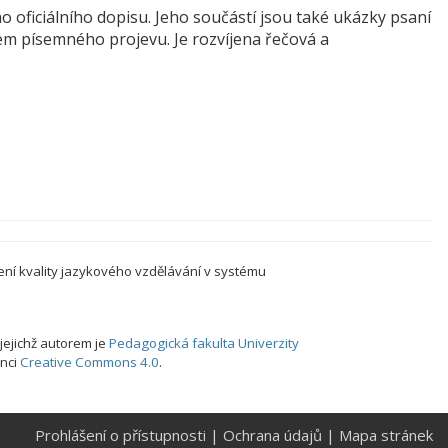
 oficiálního dopisu. Jeho součástí jsou také ukázky psaní
rem písemného projevu. Je rozvíjena řečová a
ení kvality jazykového vzdělávání v systému
 jejichž autorem je
Pedagogická fakulta Univerzity
enci
Creative Commons 4.0
.
Prohlášení o přístupnosti
|
Ochrana údajů
|
Mapa stránek