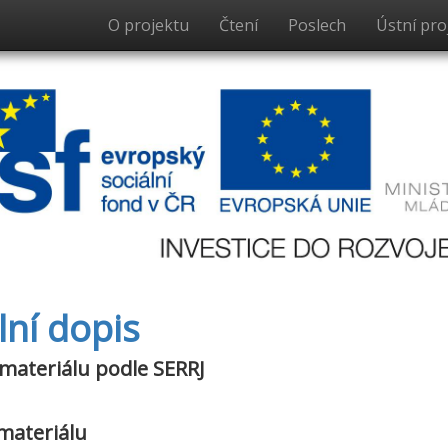
O projektu
Čtení
Poslech
Ústní pro
lní dopis
 materiálu podle SERRJ
materiálu