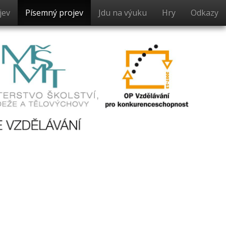
jev
Písemný projev
Jdu na výuku
Hry
Odkazy