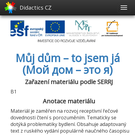
Didactics CZ
Můj dům – to jsem já
(Мой дом – это я)
Zařazení materiálu podle SERRJ
B1
Anotace materiálu
Materiál je zaměřen na rozvoj receptivní řečové
dovednosti čtení s porozuměním. Tematicky se
dotýká problematiky bydlení. Obsahuje adaptovaný
text z ruského vydání populárně naučného časopisu