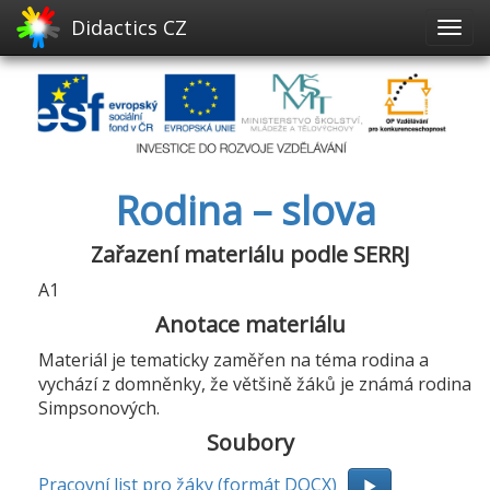
Didactics CZ
Rodina – slova
Zařazení materiálu podle SERRJ
A1
Anotace materiálu
Materiál je tematicky zaměřen na téma rodina a
vychází z domněnky, že většině žáků je známá rodina
Simpsonových.
Soubory
Pracovní list pro žáky (formát DOCX)