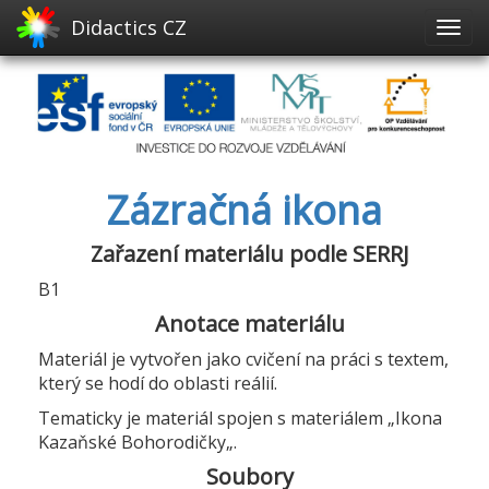
Didactics CZ
Zázračná ikona
Zařazení materiálu podle SERRJ
B1
Anotace materiálu
Materiál je vytvořen jako cvičení na práci s textem,
který se hodí do oblasti reálií.
Tematicky je materiál spojen s materiálem „Ikona
Kazaňské Bohorodičky„.
Soubory