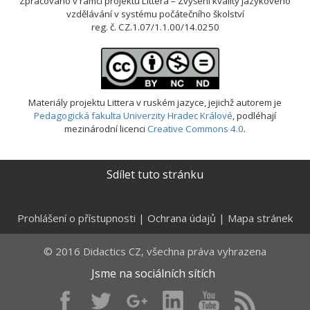
Zpracováno v rámci projektu Littera – Zvýšení kvality jazykového
vzdělávání v systému počátečního školství
reg. č. CZ.1.07/1.1.00/14.0250
Materiály projektu Littera v ruském jazyce
, jejichž autorem je
Pedagogická fakulta Univerzity Hradec Králové
, podléhají
mezinárodní licenci
Creative Commons 4.0
.
Sdílet tuto stránku
Prohlášení o přístupnosti
|
Ochrana údajů
|
Mapa stránek
© 2016 Didactics CZ, všechna práva vyhrazena
Jsme na sociálních sítích